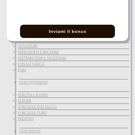
CATADIOTTRI
CHIMICI E LUBRIFICAZIONE
CHIMICI
Inviami il bonus
CICALINI-CLACSON
CROCIERE
DEVIATORI
DISPOSITIVI E RICAMBI
DISTRIBUTORI E SELETTORI
FANALI TARGA
FARI
FARI ANTERIORI
FARI DA LAVORO
FERODI
FORCELLE D'ATTACCO
FORCELLE TUBO
FRIZIONI
CUSCINETTI