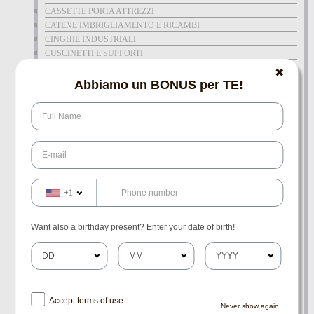
CASSETTE PORTA ATTREZZI
CATENE IMBRIGLIAMENTO E RICAMBI
CINGHIE INDUSTRIALI
CUSCINETTI E SUPPORTI
FILTRI ABITACOLO
✖
GANCI RAPIDI
Abbiamo un BONUS per TE!
GANCI RAPIDI E ROTULE WALTERSCHEID
KIT ATTACCO TERZI PUNTI E BARRE DI TRAIN
OCCHIONI-PERNI TRAINO-ANTIFURTO
PERNI E TENDITORI
POMELLI-VOLANTINI-CUFFIE
+1
POMPE ACQUA E RICAMBI
POMPE GASOLIO A MEMBRANA
RADIATORI-TAPPI E RUBINETTI
Want also a birthday present? Enter your date of birth!
RIDUZIONI-BUSSOLE-MANICOTTI
SEEGER-LINGUETTE-ROSETTE
SERVOTIMONI
SUPPORTI ROTULA SFERICA
Accept terms of use
Never show again
BARRE A LED