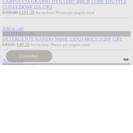
CARTUCCIA GRASSO DYNAMIC 400GR LUBE SHUTTLE
CONFEZIONE DA 15PZ
€
109,80
€
101,29
Iva inclusa / Prezzo per singola unità
Add to cart
SCONTATO
-8%
DETERGENTE RAPIDO 500ML LIQUI-MOLY 21269 12PZ
€
43,92
€
40,26
Iva inclusa / Prezzo per singola unità
Contattaci
Add to cart
SCONTATO
-22%
GEL LAVAMANI NETTUNO MACROCREAM 3LT 00320
€
23,47
€
18,30
Iva inclusa / Prezzo per singola unità
Read more
SCONTATO
-15%
Esaurito
GEL LAVAMANI NETTUNO MACROCREAM 5LT 00324
€
31,72
€
26,84
Iva inclusa / Prezzo per singola unità