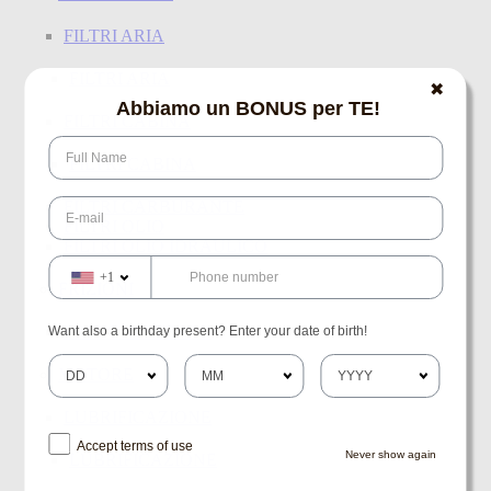
FILTRI ARIA
FILTRI ARIA
✖
Abbiamo un BONUS per TE!
FILTRI CABINA
FILTRI CABINA
FILTRI CARBURANTE
FILTRI OLIO
FILTRI OLIO IDRAULICO
+1
FRIZIONI
FRIZIONI STERZO
Want also a birthday present? Enter your date of birth!
MOTORE
LUBRIFICAZIONE
Accept terms of use
Never show again
LUBRIFICAZIONE