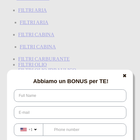
FILTRI ARIA
FILTRI ARIA
FILTRI CABINA
FILTRI CABINA
FILTRI CARBURANTE
FILTRI OLIO
FILTRI OLIO IDRAULICO
✖
Abbiamo un BONUS per TE!
FRIZIONI
FRIZIONI STERZO
MOTORE
LUBRIFICAZIONE
+1
LUBRIFICAZIONE