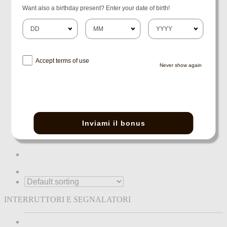
Want also a birthday present? Enter your date of birth!
RICAMBI PER CABINA
SPECCHI RETROVISORI
MOTORI COMPLETI
Accept terms of use
Never show again
ROBOT
BATTERIA
TRATTORINI
Inviami il bonus
SEDILE
INTERRUTTORI E SEGNALATORI