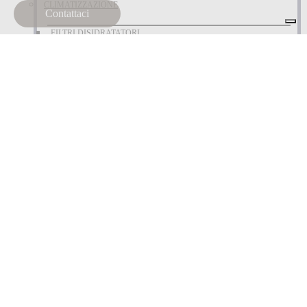
CLIMATIZZAZIONE
Contattaci
FILTRI DISIDRATATORI
COMPONENTI ELETTRICI
FANALERIA
CUSCINETTI
CUSCINETTI
FILTRAZIONE
FILTRI ARIA
FILTRI CABINA
FILTRI CARBURANTE
FILTRI OLIO
FILTRI OLIO IDRAULICO