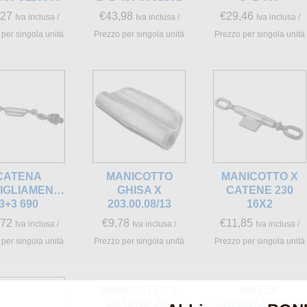
,27
€
43,98
€
29,46
Iva inclusa /
Iva inclusa /
Iva inclusa /
per singola unità
Prezzo per singola unità
Prezzo per singola unità
CATENA
MANICOTTO
MANICOTTO X
IGLIAMENTO
GHISA X
CATENE 230
3+3 690
203.00.08/13
16X2
,72
€
9,78
€
11,85
Iva inclusa /
Iva inclusa /
Iva inclusa /
per singola unità
Prezzo per singola unità
Prezzo per singola unità
MANICOTTO X
MEZZA
CATENE 280
CATENA/GRILLO