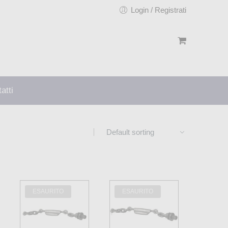
Login / Registrati
atti
4
5
Elenco
ESAURITO
ESAURITO