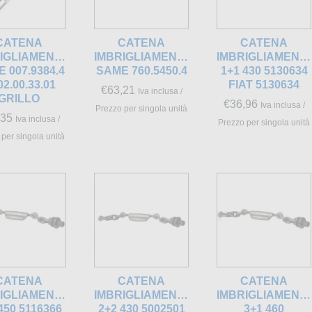
CATENA
CATENA
CATENA
IGLIAMENT.1+1
IMBRIGLIAMENT.2+1
IMBRIGLIAMENT
 007.9384.4
SAME 760.5450.4
1+1 430 5130634
02.00.33.01
FIAT 5130634
€
63,21
Iva inclusa /
GRILLO
€
36,96
Iva inclusa /
Prezzo per singola unità
,35
Iva inclusa /
Prezzo per singola unità
per singola unità
CATENA
CATENA
CATENA
IGLIAMENTO
IMBRIGLIAMENTO
IMBRIGLIAMENT
450 5116366
2+2 430 5002501
3+1 460