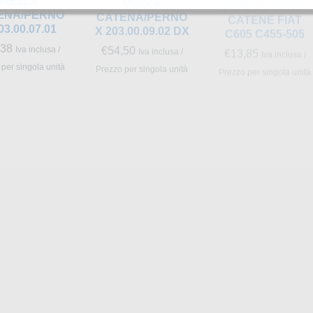
ENA/PERNO
CATENA/PERNO
CATENE FIAT
03.00.07.01
X 203.00.09.02 DX
C605 C455-505
,38
€
54,50
€
13,85
Iva inclusa /
Iva inclusa /
Iva inclusa /
per singola unità
Prezzo per singola unità
Prezzo per singola unità