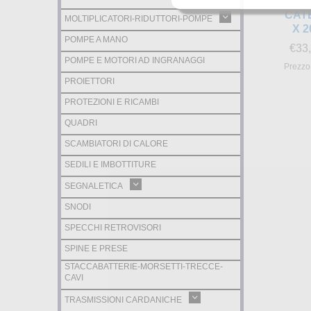
CAT
MOLTIPLICATORI-RIDUTTORI-POMPE
X 2
POMPE A MANO
€
33
POMPE E MOTORI AD INGRANAGGI
Prezzo 
PROIETTORI
PROTEZIONI E RICAMBI
QUADRI
SCAMBIATORI DI CALORE
SEDILI E IMBOTTITURE
SEGNALETICA
SNODI
SPECCHI RETROVISORI
SPINE E PRESE
STACCABATTERIE-MORSETTI-TRECCE-
CAVI
TRASMISSIONI CARDANICHE