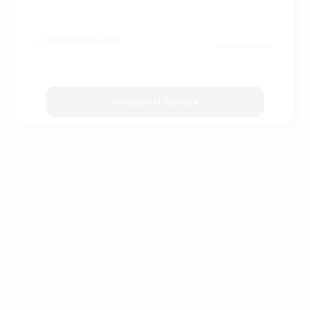
Accept terms of use
Never show again
Inviami il bonus