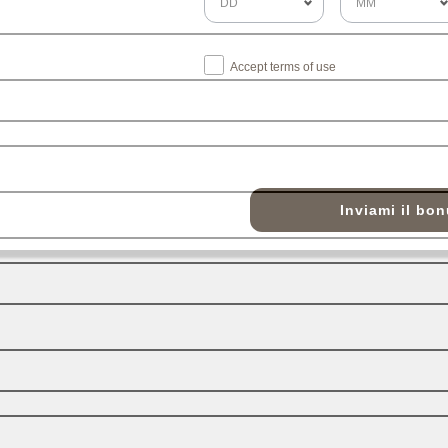
Accept terms of use
Inviami il bo