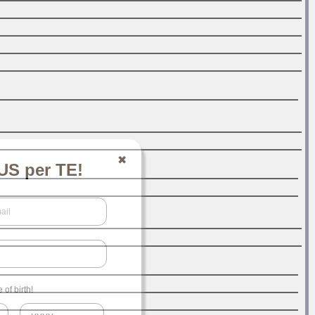
✖
S per TE!
of birth!