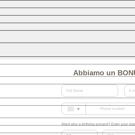
Abbiamo un BONU
Want also a birthday present? Enter your date 