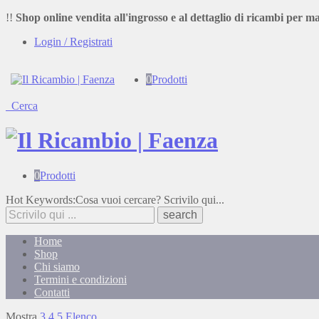
!!
Shop online vendita all'ingrosso e al dettaglio di ricambi per ma
Login / Registrati
0
Prodotti
Cerca
0
Prodotti
Cosa
Hot Keywords:
Cosa vuoi cercare? Scrivilo qui...
stai
cercando?
Home
Shop
Chi siamo
Termini e condizioni
Contatti
Mostra
3
4
5
Elenco