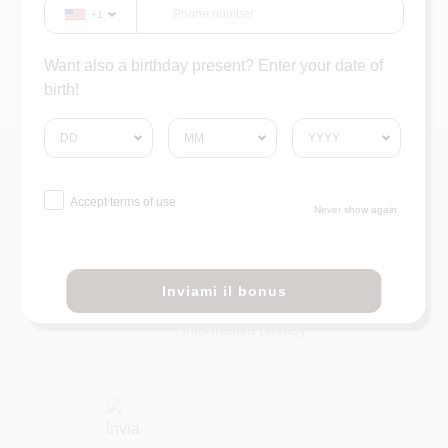
+1
Want also a birthday present? Enter your date of
birth!
Accept terms of use
Never show again
Termini e condizioni
Inviami il bonus
Informativa cookies
Informativa privacy