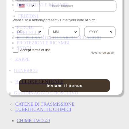
DISPOSITIVI E RICAMBI
+1
FRIZIONI
Want also a birthday present? Enter your date of birth!
FERODI
FORCELLE
KIT PULSANTI-COLLAR-BLOCCAGGIO
PROTEZIONI E RICAMBI
SNODI
Accept terms of use
Never show again
ZAPPE
GENERICO
BULLONE CENTRALE
Inviami il bonus
GIARDINAGGIO E BOSCHIVO
CATENE DI TRASMISSIONE
LUBRIFICANTI E CHIMICI
CHIMICI WD-40