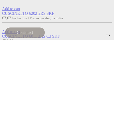
Add to cart
CUSCINETTO 6202-2RS SKF
€
3,03
Iva inclusa / Prezzo per singola unità
Add to cart
Contattaci
CUSCINETTO 6011-2RS C3 SKF
€
20,94
Iva inclusa / Prezzo per singola unità
Read more
Esaurito
CUSCINETTO 6012-2RS SKF
€
28,55
Iva inclusa / Prezzo per singola unità
Add to cart
CUSCINETTO 6000-2RS SKF
€
2,64
Iva inclusa / Prezzo per singola unità