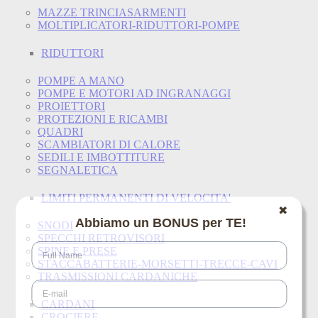
MAZZE TRINCIASARMENTI
MOLTIPLICATORI-RIDUTTORI-POMPE
RIDUTTORI
POMPE A MANO
POMPE E MOTORI AD INGRANAGGI
PROIETTORI
PROTEZIONI E RICAMBI
QUADRI
SCAMBIATORI DI CALORE
SEDILI E IMBOTTITURE
SEGNALETICA
LIMITI PERMANENTI DI VELOCITA'
✖
Abbiamo un BONUS per TE!
SNODI
SPECCHI RETROVISORI
SPINE E PRESE
STACCABATTERIE-MORSETTI-TRECCE-CAVI
TRASMISSIONI CARDANICHE
CARDANI
CROCIERE