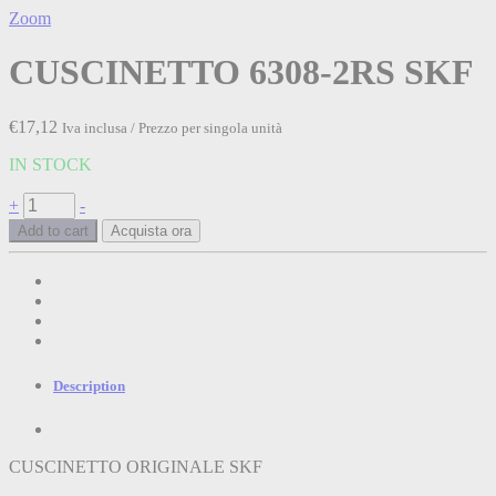
Zoom
CUSCINETTO 6308-2RS SKF
€
17,12
Iva inclusa / Prezzo per singola unità
IN STOCK
CUSCINETTO
+
-
6308-
Add to cart
Acquista ora
2RS
SKF
quantità
Description
CUSCINETTO ORIGINALE SKF