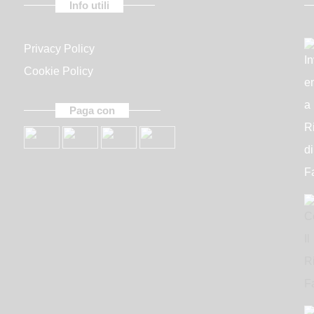
Info utili
Accept terms of use
Privacy Policy
Cookie Policy
Paga con
Inviami il bo