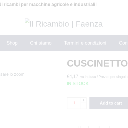
di ricambi per macchine agricole e industriali
!!
Shop
Chi siamo
Termini e condizioni
Cont
CUSCINETTO 
usare lo zoom
€
4,17
Iva inclusa / Prezzo per singola
IN STOCK
+
Add to cart
-