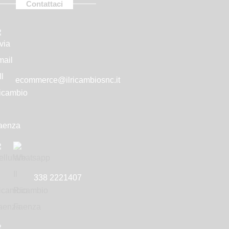
Contattaci
Never show again
ecommerce@ilricambiosnc.it
nus
338 2221407