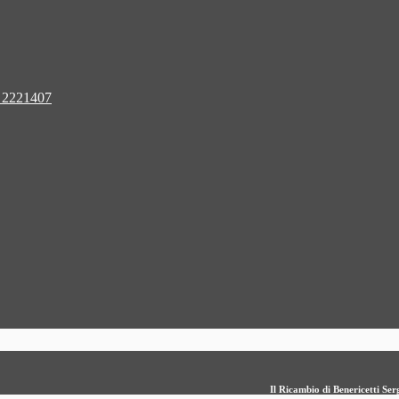
 2221407
Il Ricambio di Benericetti S