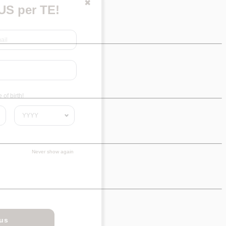
✖
S per TE!
of birth!
Never show again
nus