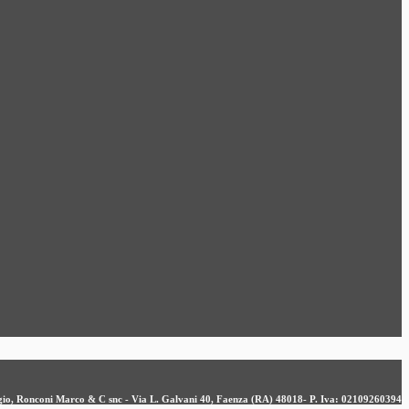
ergio, Ronconi Marco & C snc - Via L. Galvani 40, Faenza (RA) 48018- P. Iva: 02109260394