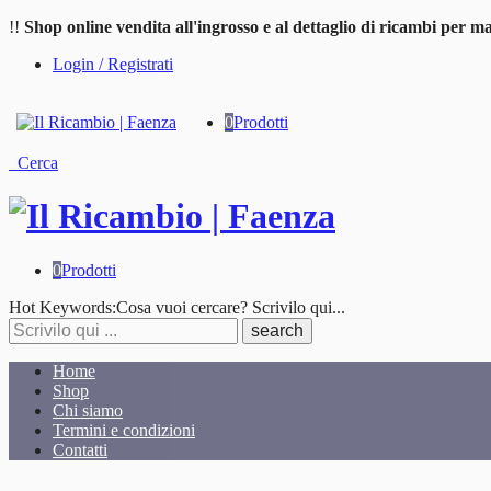
!!
Shop online vendita all'ingrosso e al dettaglio di ricambi per ma
Login / Registrati
0
Prodotti
Cerca
0
Prodotti
Cosa
Hot Keywords:
Cosa vuoi cercare? Scrivilo qui...
stai
cercando?
Home
Shop
Chi siamo
Termini e condizioni
Contatti