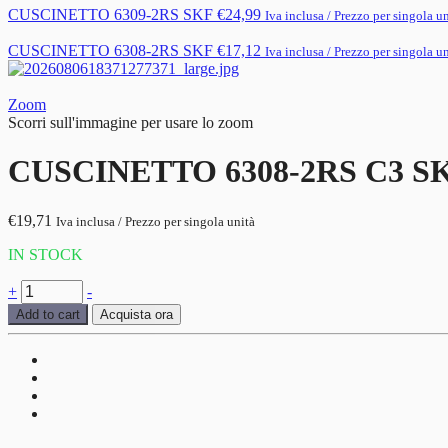
CUSCINETTO 6309-2RS SKF
€
24,99
Iva inclusa / Prezzo per singola u
CUSCINETTO 6308-2RS SKF
€
17,12
Iva inclusa / Prezzo per singola u
Zoom
Scorri sull'immagine per usare lo zoom
CUSCINETTO 6308-2RS C3 S
€
19,71
Iva inclusa / Prezzo per singola unità
IN STOCK
CUSCINETTO
+
-
6308-
Add to cart
Acquista ora
2RS
C3
SKF
quantità