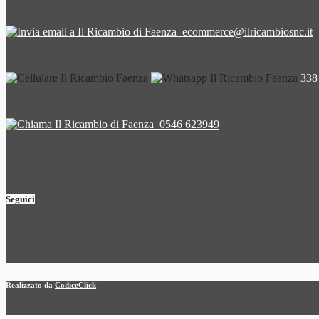
ecommerce@ilricambiosnc.it
338
0546 623949
Seguici
Realizzato da
CodiceClick