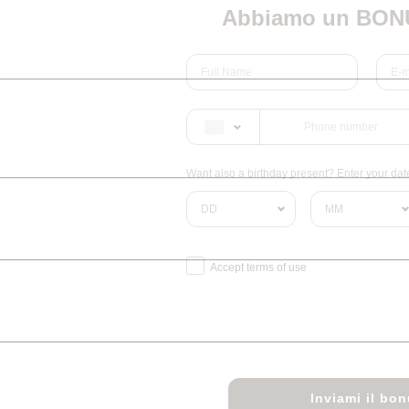
Abbiamo un BONU
Want also a birthday present? Enter your date 
Accept terms of use
Inviami il bo