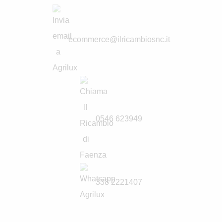
ecommerce@ilricambiosnc.it
0546 623949
338 2221407