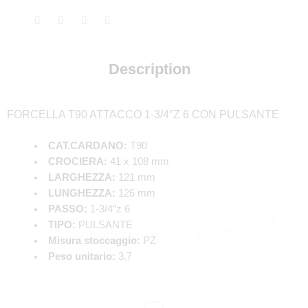
Description
FORCELLA T90 ATTACCO 1-3/4″Z 6 CON PULSANTE
CAT.CARDANO:
T90
CROCIERA:
41 x 108 mm
LARGHEZZA:
121 mm
LUNGHEZZA:
126 mm
PASSO:
1-3/4″z 6
✖
TIPO:
PULSANTE
Abbiamo un BONUS per TE!
Misura stoccaggio:
PZ
Peso unitario:
3,7