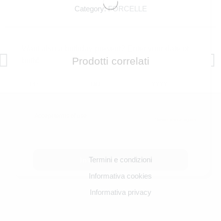
Category:
FORCELLE
+1
Want also a birthday present? Enter your date of
Prodotti correlati
birth!
Accept terms of use
Never show again
Inviami il bonus
Termini e condizioni
Informativa cookies
Informativa privacy