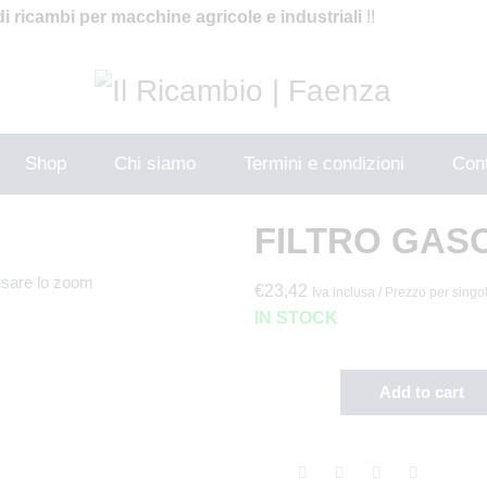
di ricambi per macchine agricole e industriali
!!
Shop
Chi siamo
Termini e condizioni
Cont
FILTRO GASO
usare lo zoom
€
23,42
Iva inclusa / Prezzo per singo
IN STOCK
Add to cart