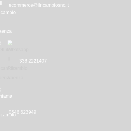
ecommerce@ilricambiosnc.it
338 2221407
0546 623949