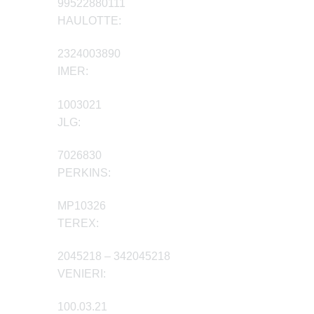
99522880111
HAULOTTE:
2324003890
IMER:
1003021
JLG:
7026830
PERKINS:
MP10326
TEREX:
2045218 – 342045218
VENIERI:
100.03.21