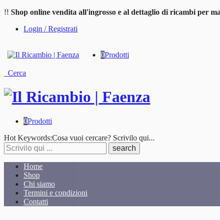
!!
Shop online vendita all'ingrosso e al dettaglio di ricambi per ma
Login / Registrati
0
Prodotti
Cerca
0
Prodotti
Cosa
Hot Keywords:
Cosa vuoi cercare? Scrivilo qui...
stai
cercando?
Home
Shop
Chi siamo
Termini e condizioni
Contatti