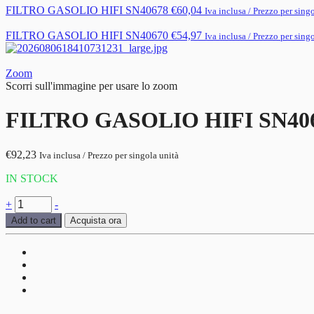
FILTRO GASOLIO HIFI SN40678
€
60,04
Iva inclusa / Prezzo per sing
FILTRO GASOLIO HIFI SN40670
€
54,97
Iva inclusa / Prezzo per sing
Zoom
Scorri sull'immagine per usare lo zoom
FILTRO GASOLIO HIFI SN40
€
92,23
Iva inclusa / Prezzo per singola unità
IN STOCK
FILTRO
+
-
GASOLIO
Add to cart
Acquista ora
HIFI
SN40671
quantità