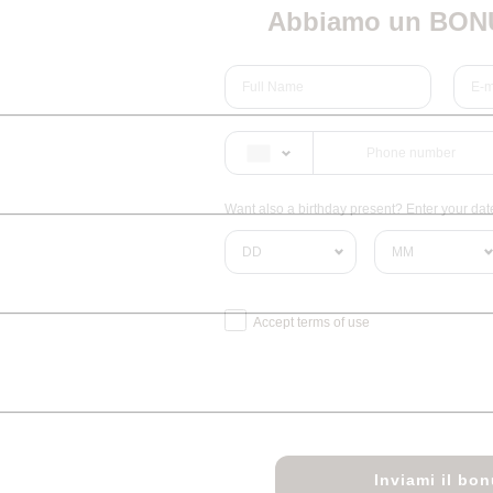
Abbiamo un BONU
Want also a birthday present? Enter your date 
Accept terms of use
Inviami il bo