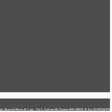
ergio, Ronconi Marco & C snc - Via L. Galvani 40, Faenza (RA) 48018- P. Iva: 02109260394