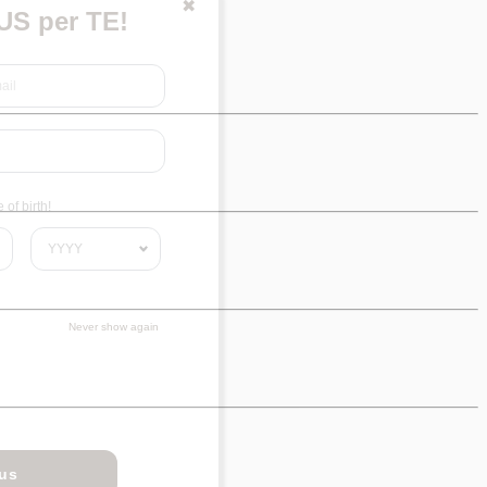
✖
S per TE!
of birth!
Never show again
nus