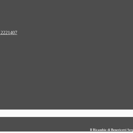
 2221407
Il Ricambio di Benericetti S