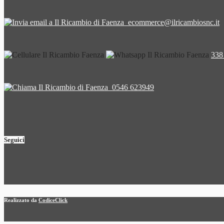
ecommerce@ilricambiosnc.it
338
0546 623949
Seguici
Realizzato da
CodiceClick