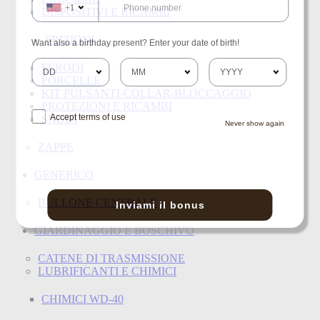
+1
DISPOSITIVI E RICAMBI
FRIZIONI
Want also a birthday present? Enter your date of birth!
FERODI
FORCELLE
KIT PULSANTI-COLLAR-BLOCCAGGIO
PROTEZIONI E RICAMBI
Accept terms of use
SNODI
Never show again
ZAPPE
GENERICO
BULLONE CENTRALE
Inviami il bonus
GIARDINAGGIO E BOSCHIVO
CATENE DI TRASMISSIONE
LUBRIFICANTI E CHIMICI
CHIMICI WD-40