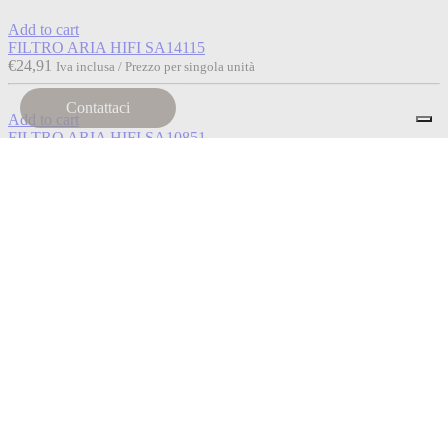
Add to cart
FILTRO ARIA HIFI SA14115
€
24,91
Iva inclusa / Prezzo per singola unità
Contattaci
Add to cart
FILTRO ARIA HIFI SA10851
€
95,25
Iva inclusa / Prezzo per singola unità
Add to cart
FILTRO ARIA HIFI SA16827
€
26,84
Iva inclusa / Prezzo per singola unità
Add to cart
FILTRO ARIA HIFI SA16302
€
12,76
Iva inclusa / Prezzo per singola unità