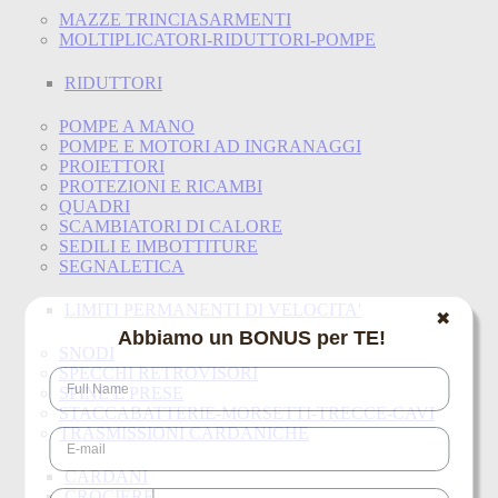
MAZZE TRINCIASARMENTI
MOLTIPLICATORI-RIDUTTORI-POMPE
RIDUTTORI
POMPE A MANO
POMPE E MOTORI AD INGRANAGGI
PROIETTORI
PROTEZIONI E RICAMBI
QUADRI
SCAMBIATORI DI CALORE
SEDILI E IMBOTTITURE
SEGNALETICA
LIMITI PERMANENTI DI VELOCITA'
✖
Abbiamo un BONUS per TE!
SNODI
SPECCHI RETROVISORI
SPINE E PRESE
STACCABATTERIE-MORSETTI-TRECCE-CAVI
TRASMISSIONI CARDANICHE
CARDANI
CROCIERE