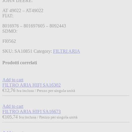
JOHN DEERE:
AT 49022 – AT49022
FIAT:
8016976 – 801697605 – 8092443
SDMO:
FI0562
SKU:
SA10851
Category:
FILTRI ARIA
Prodotti correlati
Add to cart
FILTRO ARIA HIFI SA16302
€
12,76
Iva inclusa / Prezzo per singola unità
Add to cart
FILTRO ARIA HIFI SA16673
€
105,74
Iva inclusa / Prezzo per singola unità