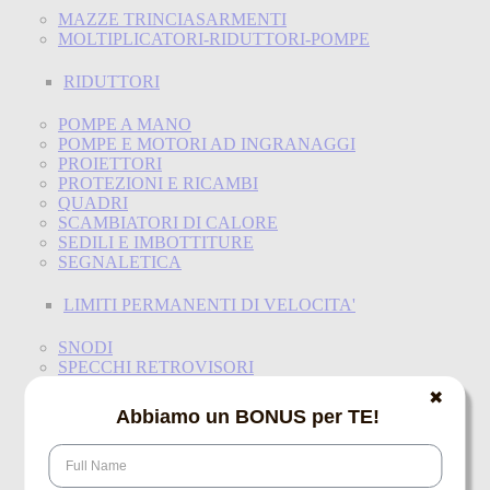
MAZZE TRINCIASARMENTI
MOLTIPLICATORI-RIDUTTORI-POMPE
RIDUTTORI
POMPE A MANO
POMPE E MOTORI AD INGRANAGGI
PROIETTORI
PROTEZIONI E RICAMBI
QUADRI
SCAMBIATORI DI CALORE
SEDILI E IMBOTTITURE
SEGNALETICA
LIMITI PERMANENTI DI VELOCITA'
SNODI
SPECCHI RETROVISORI
SPINE E PRESE
✖
STACCABATTERIE-MORSETTI-TRECCE-CAVI
Abbiamo un BONUS per TE!
TRASMISSIONI CARDANICHE
CARDANI
CROCIERE