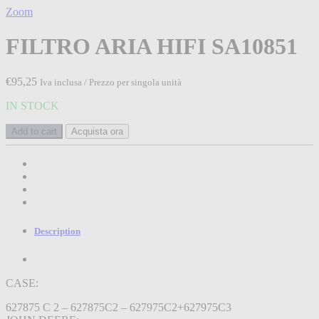
Zoom
FILTRO ARIA HIFI SA10851
€
95,25
Iva inclusa / Prezzo per singola unità
IN STOCK
Add to cart
Acquista ora
Description
CASE:
627875 C 2 – 627875C2 – 627975C2+627975C3