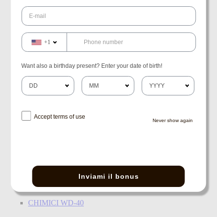
DISPOSITIVI E RICAMBI
FRIZIONI
+1
FERODI
FORCELLE
KIT PULSANTI-COLLAR-BLOCCAGGIO
Want also a birthday present? Enter your date of birth!
PROTEZIONI E RICAMBI
SNODI
ZAPPE
Accept terms of use
GENERICO
Never show again
BULLONE CENTRALE
GIARDINAGGIO E BOSCHIVO
CATENE DI TRASMISSIONE
Inviami il bonus
LUBRIFICANTI E CHIMICI
CHIMICI WD-40