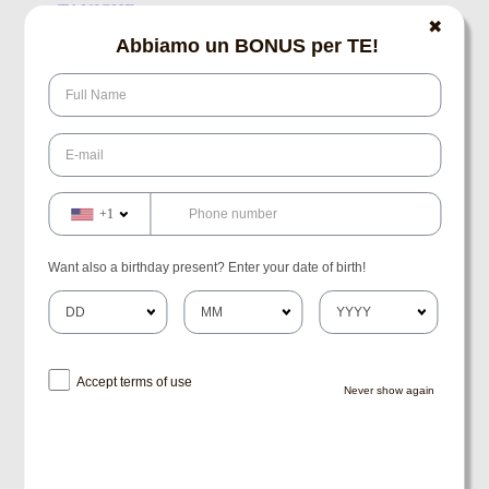
TANICHE
✖
Abbiamo un BONUS per TE!
RICAMBI TECNICI
CLIMATIZZAZIONE
FILTRI DISIDRATATORI
FILTRI DISIDRATATORI
+1
COMPONENTI ELETTRICI
Want also a birthday present? Enter your date of birth!
FANALERIA
CUSCINETTI
CUSCINETTI
Accept terms of use
Never show again
CUSCINETTI
FILTRAZIONE