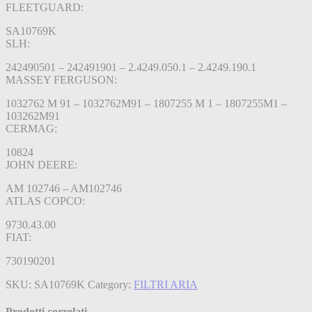
FLEETGUARD:
SA10769K
SLH:
242490501 – 242491901 – 2.4249.050.1 – 2.4249.190.1
MASSEY FERGUSON:
1032762 M 91 – 1032762M91 – 1807255 M 1 – 1807255M1 –
103262M91
CERMAG:
10824
JOHN DEERE:
AM 102746 – AM102746
ATLAS COPCO:
9730.43.00
FIAT:
730190201
SKU:
SA10769K
Category:
FILTRI ARIA
Prodotti correlati