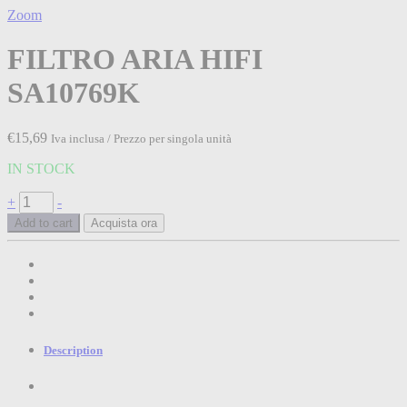
Zoom
FILTRO ARIA HIFI
SA10769K
€
15,69
Iva inclusa / Prezzo per singola unità
IN STOCK
FILTRO
+
-
ARIA
Add to cart
Acquista ora
HIFI
SA10769K
quantità
Description