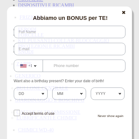
DISPOSITIVI E RICAMBI
✖
FRIZIONI
Abbiamo un BONUS per TE!
FERODI
FORCELLE
KIT PULSANTI-COLLAR-BLOCCAGGIO
PROTEZIONI E RICAMBI
SNODI
ZAPPE
+1
GENERICO
Want also a birthday present? Enter your date of birth!
BULLONE CENTRALE
GIARDINAGGIO E BOSCHIVO
CATENE DI TRASMISSIONE
Accept terms of use
Never show again
LUBRIFICANTI E CHIMICI
CHIMICI WD-40