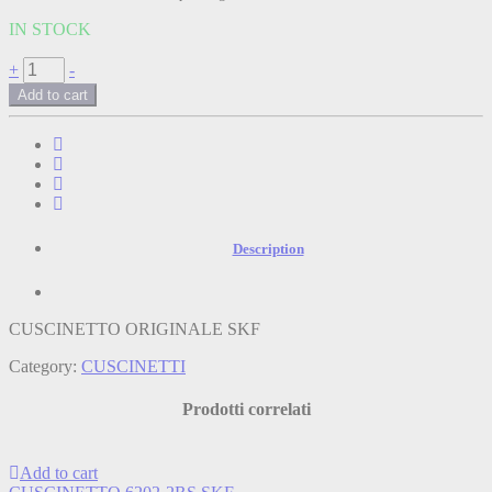
IN STOCK
CUSCINETTO
+
-
30206
Add to cart
SKF
quantità
Description
CUSCINETTO ORIGINALE SKF
Category:
CUSCINETTI
Prodotti correlati
Add to cart