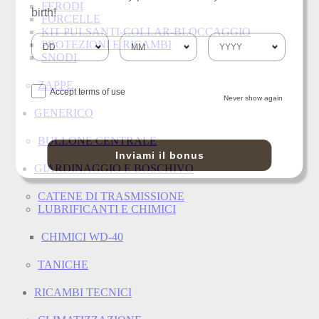
FERODI
birth!
FORCELLE
KIT PULSANTI-COLLAR-BLOCCAGGIO
PROTEZIONI E RICAMBI
SNODI
ZAPPE
Accept terms of use
Never show again
GENERICO
BULLONE CENTRALE
Inviami il bonus
GIARDINAGGIO E BOSCHIVO
CATENE DI TRASMISSIONE
LUBRIFICANTI E CHIMICI
CHIMICI WD-40
TANICHE
RICAMBI TECNICI