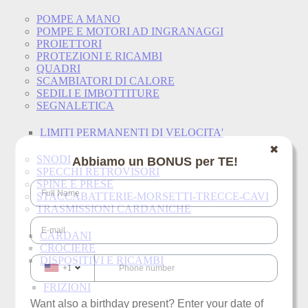
POMPE A MANO
POMPE E MOTORI AD INGRANAGGI
PROIETTORI
PROTEZIONI E RICAMBI
QUADRI
SCAMBIATORI DI CALORE
SEDILI E IMBOTTITURE
SEGNALETICA
LIMITI PERMANENTI DI VELOCITA'
✖
SNODI
Abbiamo un BONUS per TE!
SPECCHI RETROVISORI
SPINE E PRESE
STACCABATTERIE-MORSETTI-TRECCE-CAVI
TRASMISSIONI CARDANICHE
CARDANI
CROCIERE
DISPOSITIVI E RICAMBI
+1
FRIZIONI
Want also a birthday present? Enter your date of