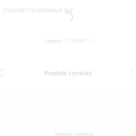
CUSCINETTO ORIGINALE SKF
+1
Category:
CUSCINETTI
Want also a birthday present? Enter your date of
birth!
Prodotti correlati
Accept terms of use
Never show again
Inviami il bonus
Termini e condizioni