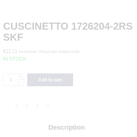
CUSCINETTO 1726204-2RS
SKF
€
11,11
Iva inclusa / Prezzo per singola unità
IN STOCK
+
Add to cart
-
✖
Abbiamo un BONUS per TE!
Description