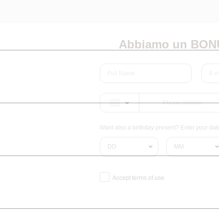
Abbiamo un BONU
Want also a birthday present? Enter your date 
Accept terms of use