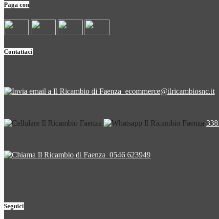
Paga con
Contattaci
ecommerce@ilricambiosnc.it
338
0546 623949
Seguici