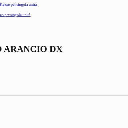
 Prezzo per singola unità
zzo per singola unità
 ARANCIO DX