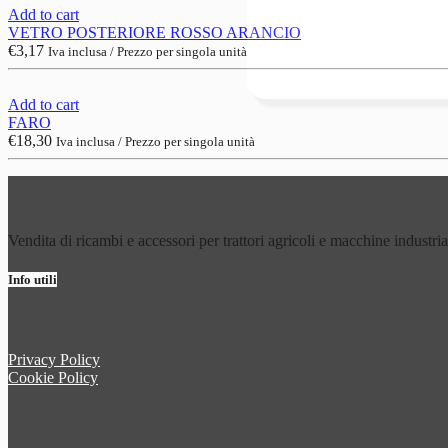
Add to cart
VETRO POSTERIORE ROSSO ARANCIO
€
3,17
Iva inclusa / Prezzo per singola unità
Add to cart
FARO
€
18,30
Iva inclusa / Prezzo per singola unità
Vendita di ricambi e accessori per trattori agricoli e macchine industria
Info utili
Privacy Policy
Cookie Policy