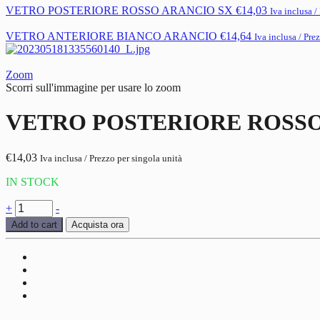
VETRO POSTERIORE ROSSO ARANCIO SX
€
14,03
Iva inclusa /
VETRO ANTERIORE BIANCO ARANCIO
€
14,64
Iva inclusa / Pre
Zoom
Scorri sull'immagine per usare lo zoom
VETRO POSTERIORE ROSSO
€
14,03
Iva inclusa / Prezzo per singola unità
IN STOCK
VETRO
+
-
POSTERIORE
Add to cart
Acquista ora
ROSSO
ARANCIO
DX
quantità