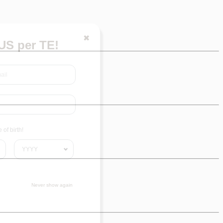
✖
S per TE!
of birth!
Never show again