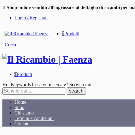
!!
Shop online vendita all'ingrosso e al dettaglio di ricambi per ma
Login / Registrati
0
Prodotti
Cerca
0
Prodotti
Cosa
Hot Keywords:
Cosa vuoi cercare? Scrivilo qui...
stai
cercando?
Home
Shop
Chi siamo
Termini e condizioni
Contatti