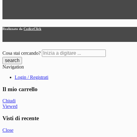
Realizzato da
CodiceClick
Cosa stai cercando?
Navigation
Login / Registrati
Il mio carrello
Chiudi
Viewed
Visti di recente
Close