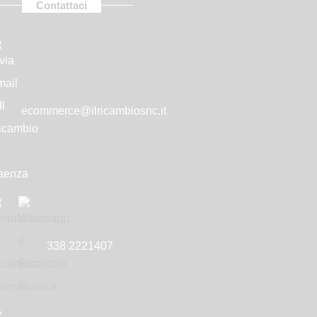
Contattaci
Never show again
ecommerce@ilricambiosnc.it
nus
338 2221407