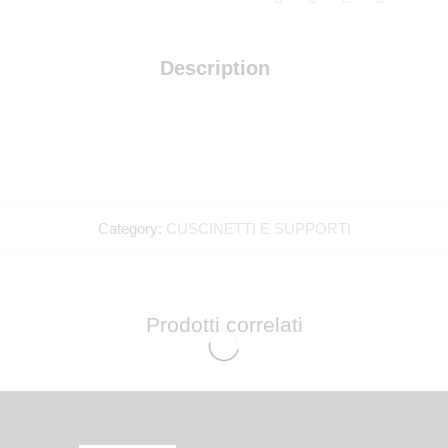
Description
Abbiamo un BONU
Category:
CUSCINETTI E SUPPORTI
Prodotti correlati
Want also a birthday present? Enter