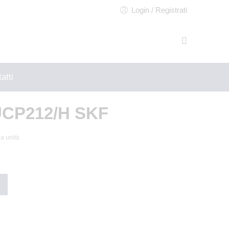
Login / Registrati
atti
CP212/H SKF
la unità