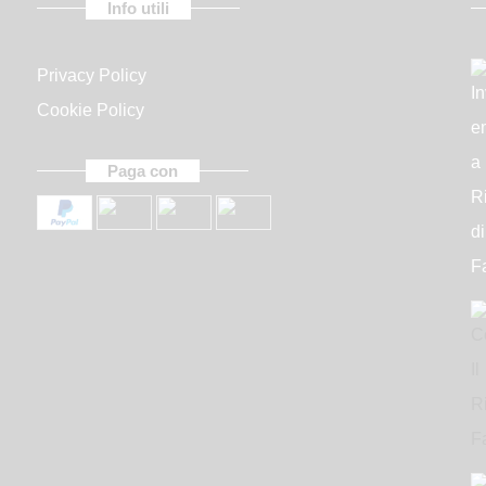
Info utili
Accept terms of use
Privacy Policy
Cookie Policy
Paga con
Inviami il bo