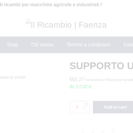
di ricambi per macchine agricole e industriali
!!
Shop
Chi siamo
Termini e condizioni
Cont
SUPPORTO U
usare lo zoom
€
62,27
Iva inclusa / Prezzo per singo
IN STOCK
+
Add to cart
-