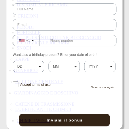
DISPOSITIVI E RICAMBI
FRIZIONI
FERODI
FORCELLE
KIT PULSANTI-COLLAR-BLOCCAGGIO
+1
PROTEZIONI E RICAMBI
SNODI
Want also a birthday present? Enter your date of birth!
ZAPPE
GENERICO
BULLONE CENTRALE
Accept terms of use
Never show again
GIARDINAGGIO E BOSCHIVO
CATENE DI TRASMISSIONE
LUBRIFICANTI E CHIMICI
Inviami il bonus
CHIMICI WD-40