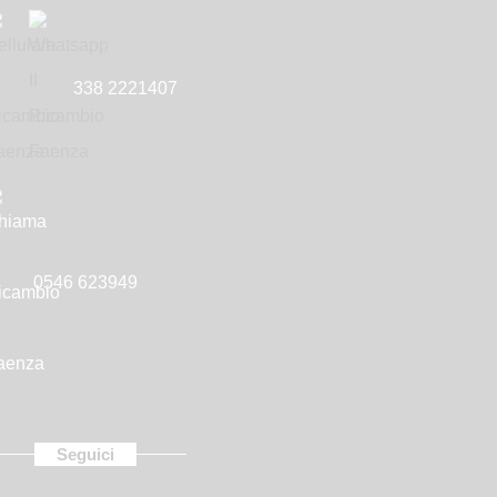
338 2221407
0546 623949
Seguici