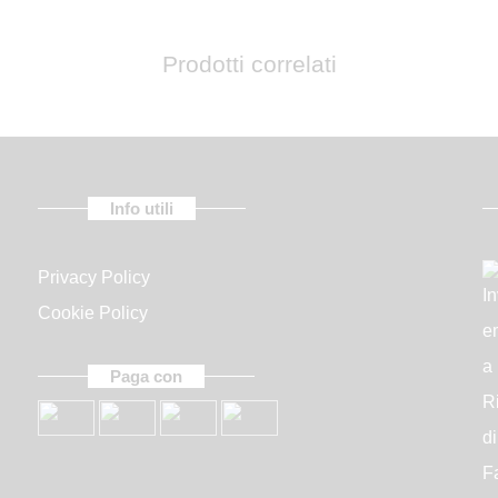
Want also a birthday present? Enter
Prodotti correlati
Accept terms of use
Info utili
Privacy Policy
Cookie Policy
Inviami il bo
Paga con