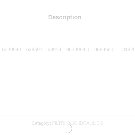
Description
 6339940 – 629591 – 68959 – 0633994.0 – 068959.0 – 131420
Abbiamo un BONU
Category:
FILTRI OLIO IDRAULICO