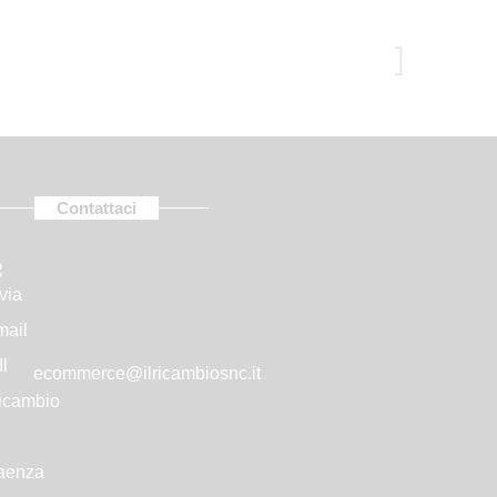
 your date of birth!
Never show again
Contattaci
nus
ecommerce@ilricambiosnc.it