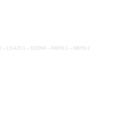
 – 131420.1 – 633994 – 68959.1 – 68959.2
✖
S per TE!