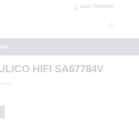
Login / Registrati
atti
ULICO HIFI SA67784V
la unità