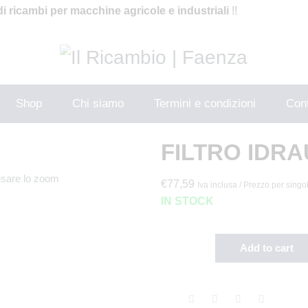
di ricambi per macchine agricole e industriali
!!
Shop
Chi siamo
Termini e condizioni
Cont
FILTRO IDRA
usare lo zoom
€
77,59
Iva inclusa / Prezzo per singo
IN STOCK
Add to cart