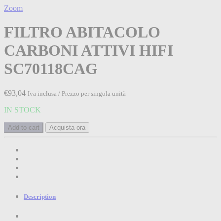
Zoom
FILTRO ABITACOLO
CARBONI ATTIVI HIFI
SC70118CAG
€
93,04
Iva inclusa / Prezzo per singola unità
IN STOCK
Add to cart
Acquista ora
Description