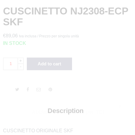
CUSCINETTO NJ2308-ECP
SKF
€
89,06
Iva inclusa / Prezzo per singola unità
IN STOCK
+
Add to cart
-
✖
Description
Abbiamo un BONUS per TE!
CUSCINETTO ORIGINALE SKF