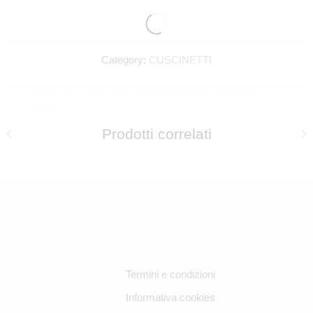
+1
Category:
CUSCINETTI
Want also a birthday present? Enter your date of
birth!
Prodotti correlati
Accept terms of use
Never show again
Inviami il bonus
Termini e condizioni
Informativa cookies