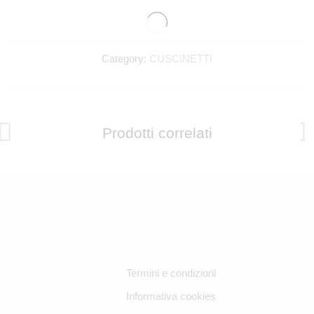
+1
Category:
CUSCINETTI
Want also a birthday present? Enter your date of
birth!
Prodotti correlati
Accept terms of use
Never show again
Inviami il bonus
Termini e condizioni
Informativa cookies