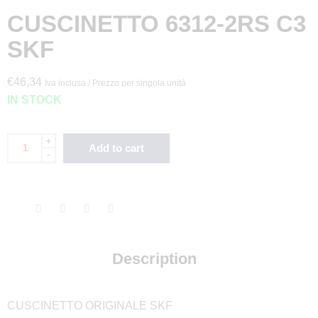
CUSCINETTO 6312-2RS C3
SKF
€
46,34
Iva inclusa / Prezzo per singola unità
IN STOCK
+
Add to cart
-
✖
Description
Abbiamo un BONUS per TE!
CUSCINETTO ORIGINALE SKF