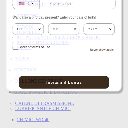
+1
DISPOSITIVI E RICAMBI
FRIZIONI
Want also a birthday present? Enter your date of birth!
FERODI
FORCELLE
KIT PULSANTI-COLLAR-BLOCCAGGIO
PROTEZIONI E RICAMBI
SNODI
Accept terms of use
Never show again
ZAPPE
GENERICO
BULLONE CENTRALE
Inviami il bonus
GIARDINAGGIO E BOSCHIVO
CATENE DI TRASMISSIONE
LUBRIFICANTI E CHIMICI
CHIMICI WD-40