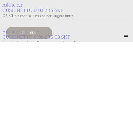
Add to cart
CUSCINETTO 6003-2RS SKF
€
3,30
Iva inclusa / Prezzo per singola unità
Add to cart
Contattaci
CUSCINETTO 6009-2RS C3 SKF
€
12,11
Iva inclusa / Prezzo per singola unità
Add to cart
CUSCINETTO 6003-2RS C3 SKF
€
3,16
Iva inclusa / Prezzo per singola unità
Read more
Esaurito
CUSCINETTO 6201-2RS SKF
€
2,72
Iva inclusa / Prezzo per singola unità