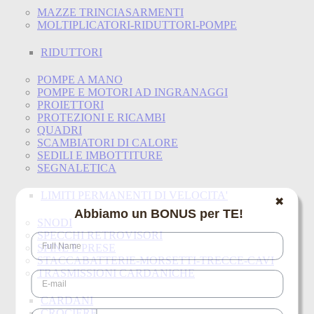
MAZZE TRINCIASARMENTI
MOLTIPLICATORI-RIDUTTORI-POMPE
RIDUTTORI
POMPE A MANO
POMPE E MOTORI AD INGRANAGGI
PROIETTORI
PROTEZIONI E RICAMBI
QUADRI
SCAMBIATORI DI CALORE
SEDILI E IMBOTTITURE
SEGNALETICA
LIMITI PERMANENTI DI VELOCITA'
✖
Abbiamo un BONUS per TE!
SNODI
SPECCHI RETROVISORI
SPINE E PRESE
STACCABATTERIE-MORSETTI-TRECCE-CAVI
TRASMISSIONI CARDANICHE
CARDANI
CROCIERE