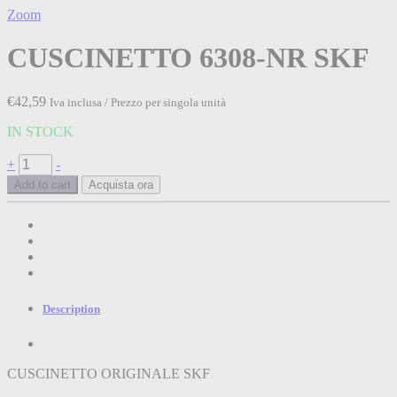
Zoom
CUSCINETTO 6308-NR SKF
€
42,59
Iva inclusa / Prezzo per singola unità
IN STOCK
CUSCINETTO
+
-
6308-
Add to cart
Acquista ora
NR
SKF
quantità
Description
CUSCINETTO ORIGINALE SKF