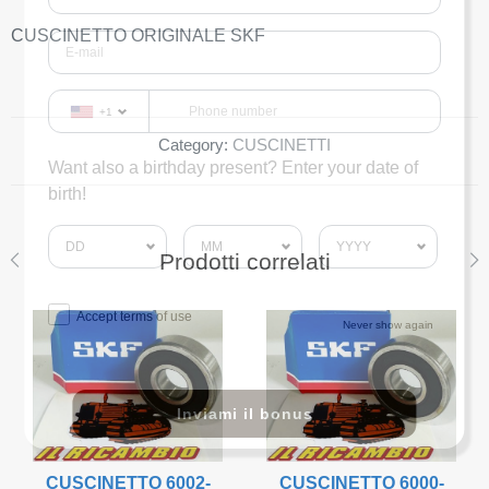
CUSCINETTO ORIGINALE SKF
+1
Category:
CUSCINETTI
Want also a birthday present? Enter your date of
birth!
Prodotti correlati
Accept terms of use
Never show again
Inviami il bonus
CUSCINETTO 6002-
CUSCINETTO 6000-