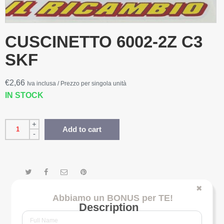
CUSCINETTO 6002-2Z C3
SKF
€
2,66
Iva inclusa / Prezzo per singola unità
IN STOCK
+
Add to cart
-
✖
Abbiamo un BONUS per TE!
Description