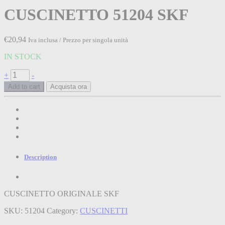
CUSCINETTO 51204 SKF
€
20,94
Iva inclusa / Prezzo per singola unità
IN STOCK
CUSCINETTO
+
-
51204
Add to cart
Acquista ora
SKF
quantità
Description
CUSCINETTO ORIGINALE SKF
SKU:
51204
Category:
CUSCINETTI