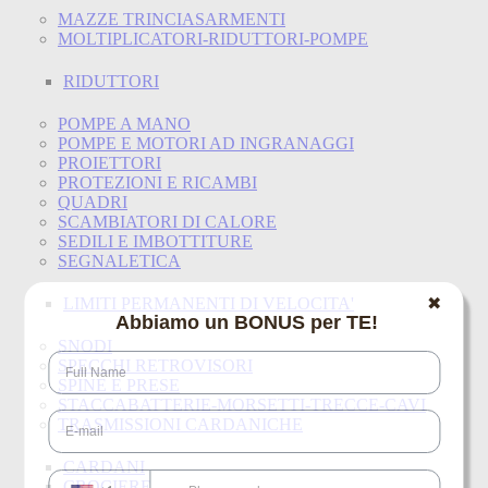
MAZZE TRINCIASARMENTI
MOLTIPLICATORI-RIDUTTORI-POMPE
RIDUTTORI
POMPE A MANO
POMPE E MOTORI AD INGRANAGGI
PROIETTORI
PROTEZIONI E RICAMBI
QUADRI
SCAMBIATORI DI CALORE
SEDILI E IMBOTTITURE
SEGNALETICA
LIMITI PERMANENTI DI VELOCITA'
✖
Abbiamo un BONUS per TE!
SNODI
SPECCHI RETROVISORI
SPINE E PRESE
STACCABATTERIE-MORSETTI-TRECCE-CAVI
TRASMISSIONI CARDANICHE
CARDANI
CROCIERE