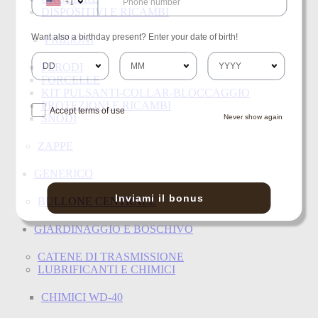
+1
DISPOSITIVI E RICAMBI
Want also a birthday present? Enter your date of birth!
FRIZIONI
FERODI
FORCELLE
KIT PULSANTI-COLLAR-BLOCCAGGIO
PROTEZIONI E RICAMBI
Accept terms of use
SNODI
Never show again
ZAPPE
GENERICO
Inviami il bonus
BULLONE CENTRALE
GIARDINAGGIO E BOSCHIVO
CATENE DI TRASMISSIONE
LUBRIFICANTI E CHIMICI
CHIMICI WD-40