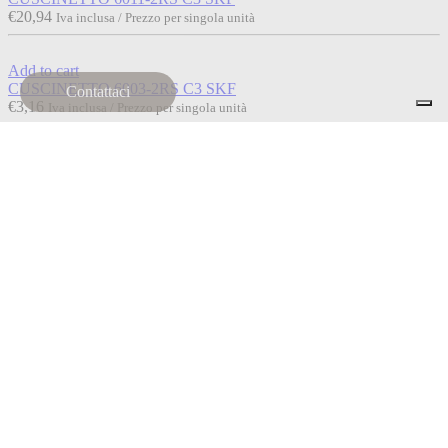
€
20,94
Iva inclusa / Prezzo per singola unità
Add to cart
CUSCINETTO 6003-2RS C3 SKF
Contattaci
€
3,16
Iva inclusa / Prezzo per singola unità
Read more
Esaurito
CUSCINETTO 6012-2RS SKF
€
28,55
Iva inclusa / Prezzo per singola unità
Read more
Esaurito
CUSCINETTO 6201-2RS SKF
€
2,72
Iva inclusa / Prezzo per singola unità