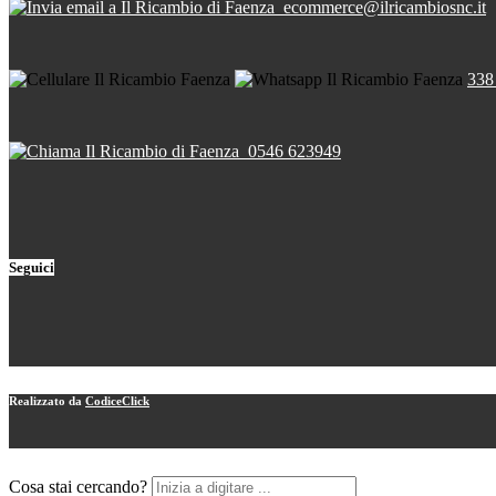
ecommerce@ilricambiosnc.it
338
0546 623949
Seguici
Realizzato da
CodiceClick
Cosa stai cercando?