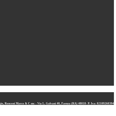
ergio, Ronconi Marco & C snc - Via L. Galvani 40, Faenza (RA) 48018- P. Iva: 02109260394