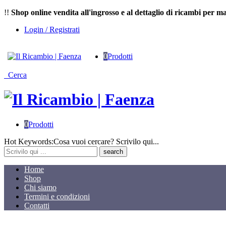
!!
Shop online vendita all'ingrosso e al dettaglio di ricambi per ma
Login / Registrati
0
Prodotti
Cerca
0
Prodotti
Cosa
Hot Keywords:
Cosa vuoi cercare? Scrivilo qui...
stai
cercando?
Home
Shop
Chi siamo
Termini e condizioni
Contatti