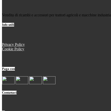
Vendita di ricambi e accessori per trattori agricoli e macchine industria
Info utili
Privacy Policy
Cookie Policy
Paga con
Contattaci