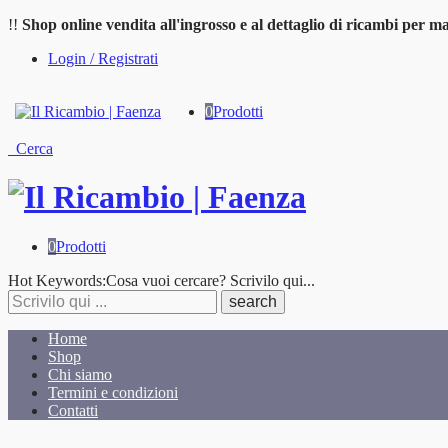
!!
Shop online vendita all'ingrosso e al dettaglio di ricambi per ma
Login / Registrati
0
Prodotti
Cerca
0
Prodotti
Cosa
Hot Keywords:
Cosa vuoi cercare? Scrivilo qui...
stai
cercando?
Home
Shop
Chi siamo
Termini e condizioni
Contatti