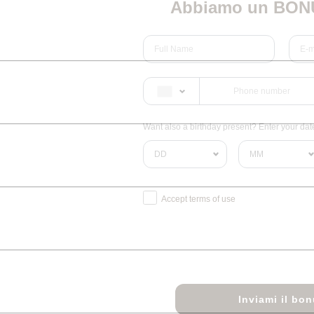
Abbiamo un BONU
Want also a birthday present? Enter your date 
Accept terms of use
Inviami il bo