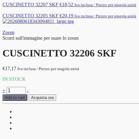
CUSCINETTO 32207 SKF
€
18,52
Iva inclusa / Prezzo per singola unità
CUSCINETTO 32205 SKF
€
20,19
Iva inclusa / Prezzo per singola unità
Zoom
Scorri sull'immagine per usare lo zoom
CUSCINETTO 32206 SKF
€
17,17
Iva inclusa / Prezzo per singola unità
IN STOCK
CUSCINETTO
+
-
32206
Add to cart
Acquista ora
SKF
quantità