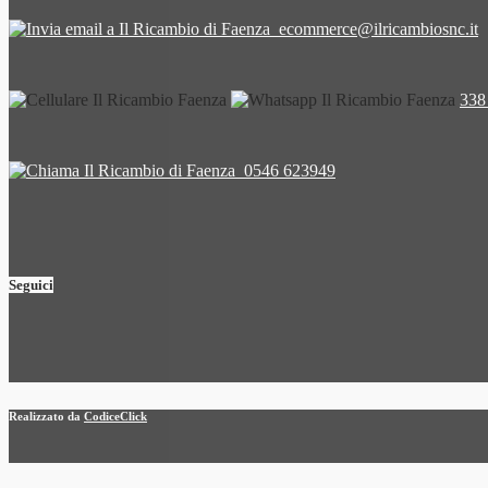
ecommerce@ilricambiosnc.it
338
0546 623949
Seguici
Realizzato da
CodiceClick