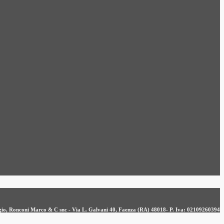
ergio, Ronconi Marco & C snc - Via L. Galvani 40, Faenza (RA) 48018- P. Iva: 02109260394