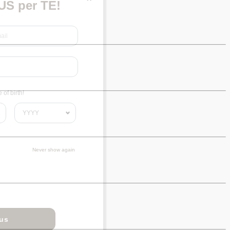
S per TE!
of birth!
Never show again
nus