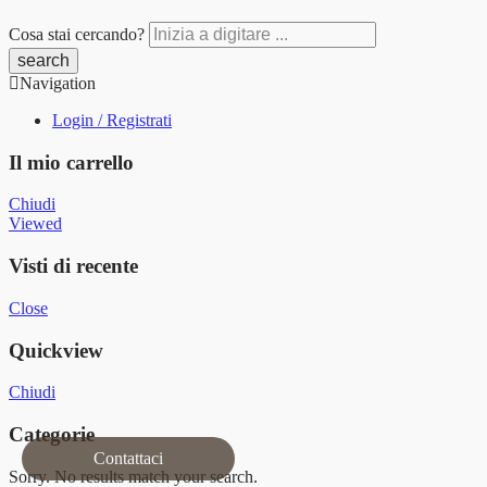
Cosa stai cercando?
Navigation
Login / Registrati
Il mio carrello
Chiudi
Viewed
Visti di recente
Close
Quickview
Chiudi
Categorie
Contattaci
Sorry. No results match your search.