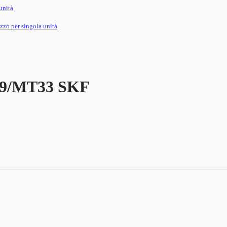
unità
ezzo per singola unità
9/MT33 SKF