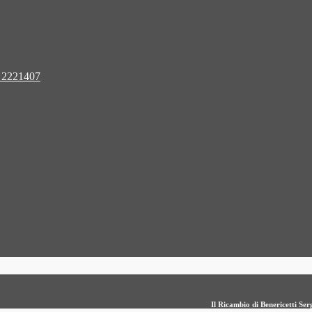
 2221407
Il Ricambio di Benericetti S