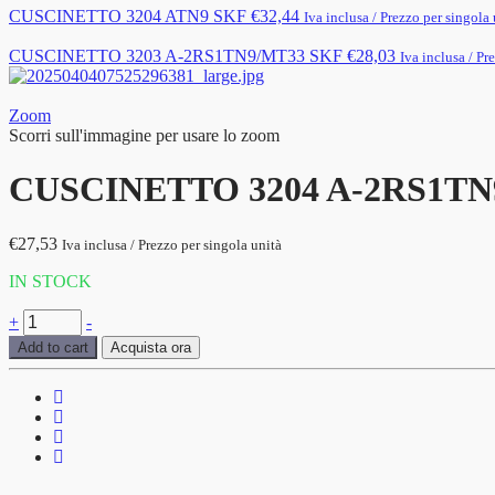
CUSCINETTO 3204 ATN9 SKF
€
32,44
Iva inclusa / Prezzo per singola 
CUSCINETTO 3203 A-2RS1TN9/MT33 SKF
€
28,03
Iva inclusa / Pr
Zoom
Scorri sull'immagine per usare lo zoom
CUSCINETTO 3204 A-2RS1TN
€
27,53
Iva inclusa / Prezzo per singola unità
IN STOCK
CUSCINETTO
+
-
3204
Add to cart
Acquista ora
A-
2RS1TN9/MT33
SKF
quantità