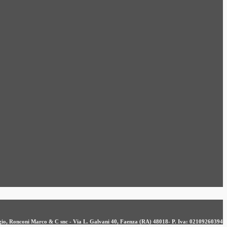
ergio, Ronconi Marco & C snc - Via L. Galvani 40, Faenza (RA) 48018- P. Iva: 02109260394