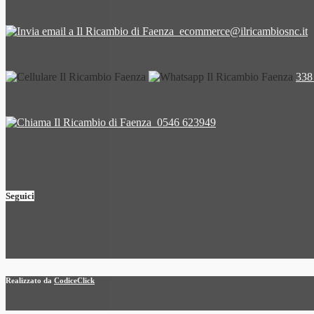
ecommerce@ilricambiosnc.it
338
0546 623949
Seguici
Realizzato da
CodiceClick