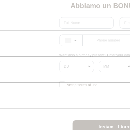
Abbiamo un BONU
Want also a birthday present? Enter your date 
Accept terms of use
Inviami il bo