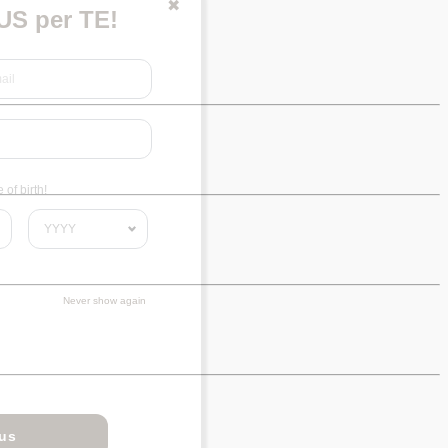
✖
S per TE!
of birth!
Never show again
nus