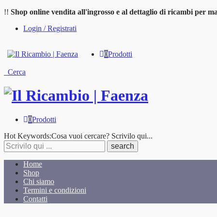
!!
Shop online vendita all'ingrosso e al dettaglio di ricambi per ma
Login / Registrati
0
Prodotti
Cerca
0
Prodotti
Cosa
Hot Keywords:
Cosa vuoi cercare? Scrivilo qui...
stai
cercando?
Home
Shop
Chi siamo
Termini e condizioni
Contatti